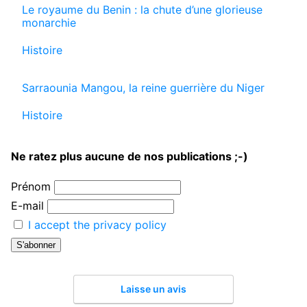
Le royaume du Benin : la chute d’une glorieuse
monarchie
Par rapport à
Histoire
Sarraounia Mangou, la reine guerrière du Niger
Par rapport à
Histoire
Ne ratez plus aucune de nos publications ;-)
Prénom
E-mail
I accept the privacy policy
Laisse un avis