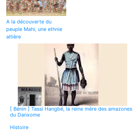
A la découverte du
peuple Mahi, une ethnie
altière
[ Bénin ] Tassi Hangbé, la reine mère des amazones
du Danxome
Par rapport à
Histoire