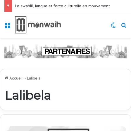
Le swahili, langue et force culturelle en mouvement
Menu
Switch
R
Accueil
>
Lalibela
Lalibela