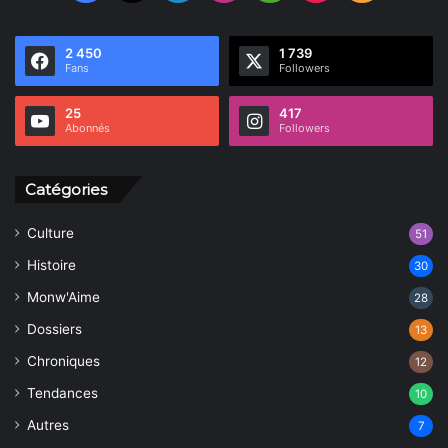
2 450
1 739
Fans
Followers
25
417
Abonnés
Followers
Catégories
Culture
51
Histoire
30
Monw'Aime
28
Dossiers
13
Chroniques
12
Tendances
10
Autres
7