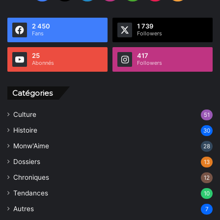
2 450
1 739
Fans
Followers
25
417
Abonnés
Followers
Catégories
Culture
51
Histoire
30
Monw'Aime
28
Dossiers
13
Chroniques
12
Tendances
10
Autres
7