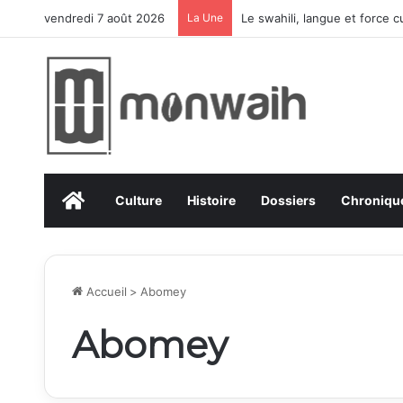
vendredi 7 août 2026
La Une
Le swahili, langue et force cul
Accueil
Culture
Histoire
Dossiers
Chroniqu
Accueil
>
Abomey
Abomey