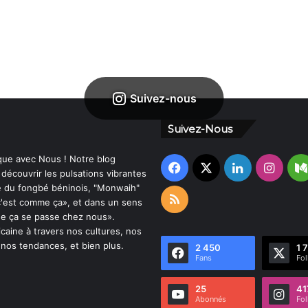
Suivez-nous
Suivez-Nous
que avec Nous ! Notre blog
Facebook
X
Linkedin
Insta
 découvrir les pulsations vibrantes
ré du fongbé béninois, "Monwaih"
RSS
«c'est comme ça», et dans un sens
que ça se passe chez nous».
ricaine à travers nos cultures, nos
, nos tendances, et bien plus.
2 450
1 
Fans
Fol
25
41
Abonnés
Fol