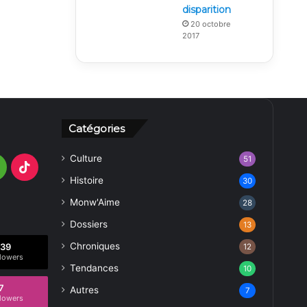
disparition
20 octobre
2017
Catégories
Culture
51
gram
Medium
TikTok
Histoire
30
Monw'Aime
28
Dossiers
13
Chroniques
739
12
lowers
Tendances
10
7
Autres
7
lowers