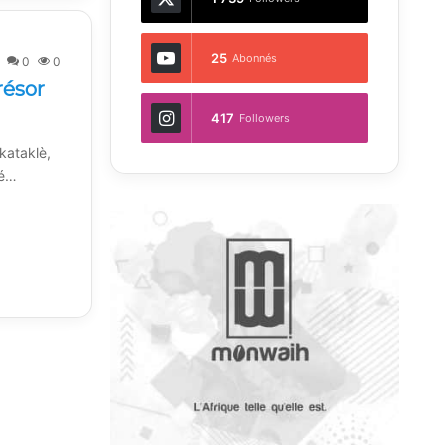
25
Abonnés
0
0
résor
417
Followers
 kataklè,
ué…