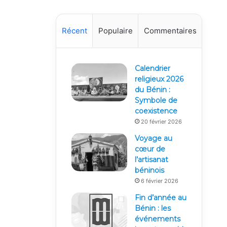
Récent
Populaire
Commentaires
Calendrier
religieux 2026
du Bénin :
Symbole de
coexistence
20 février 2026
Voyage au
cœur de
l’artisanat
béninois
6 février 2026
Fin d’année au
Bénin : les
événements