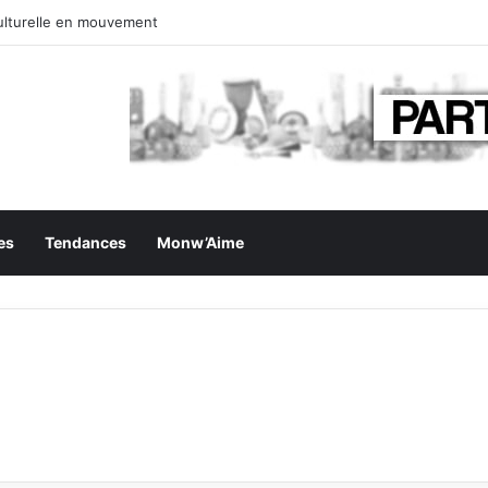
turelle en mouvement
es
Tendances
Monw’Aime