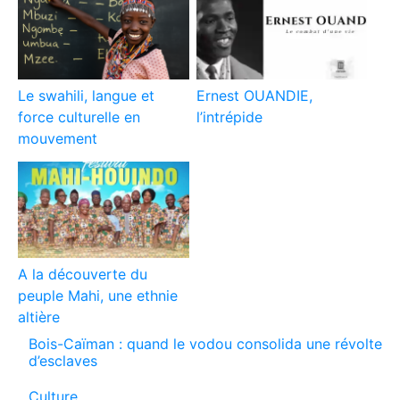
Le swahili, langue et
Ernest OUANDIE,
force culturelle en
l’intrépide
mouvement
A la découverte du
peuple Mahi, une ethnie
altière
Bois-Caïman : quand le vodou consolida une révolte
d’esclaves
Par rapport à
Culture