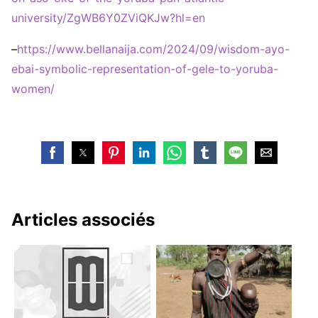
university/ZgWB6Y0ZViQKJw?hl=en
–
https://www.bellanaija.com/2024/09/wisdom-ayo-
ebai-symbolic-representation-of-gele-to-yoruba-
women/
Articles associés